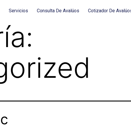
c
Servicios
Consulta De Avalúos
Cotizador De Avalúo
ía:
gorized
ac