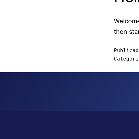
Welcome 
then star
Publica
Categor