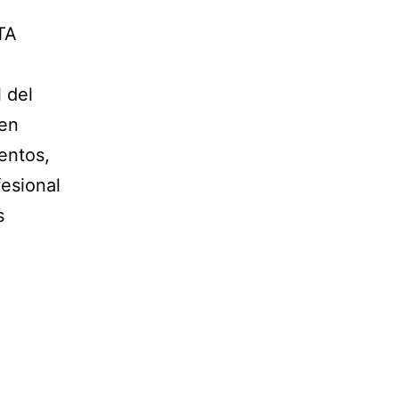
TA
 del
 en
entos,
fesional
s