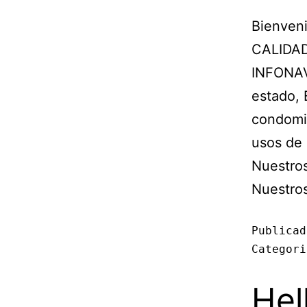
Bienven
CALIDAD 
INFONAVI
estado, 
condomin
usos de 
Nuestros
Nuestros
Publica
Categor
Hel