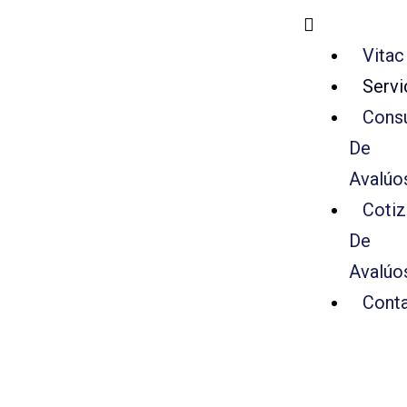
Vitac
Servi
Consu
De
Avalúo
Cotiz
De
Avalúo
Cont